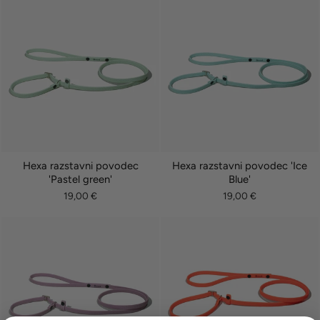
Hexa razstavni povodec
Hexa razstavni povodec 'Ice
'Pastel green'
Blue'
19,00 €
19,00 €