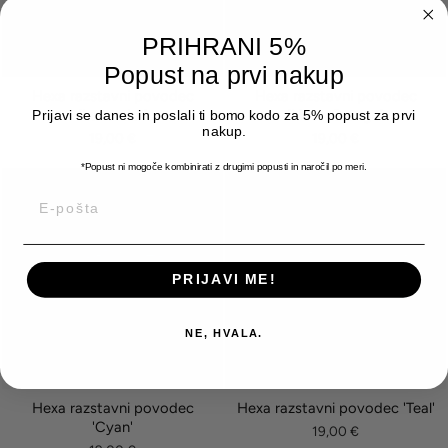
PRIHRANI 5%
Popust na prvi nakup
Hexa razstavni povodec
Hexa razstavni povodec
'Lavender'
'Neon Orange'
Prijavi se danes in poslali ti bomo kodo za 5% popust za prvi
nakup.
19,00 €
19,00 €
*Popust ni mogoče kombinirati z drugimi popusti
in naročil po meri.
E-POŠTA
PRIJAVI ME!
NE, HVALA.
Hexa razstavni povodec
Hexa razstavni povodec 'Teal'
'Cyan'
19,00 €