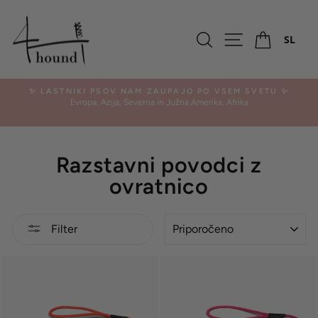
Preskoči
Ko
Iskalnik
Navigacija po
SL
✨ LASTNIKI PSOV NAM ZAUPAJO PO VSEM SVETU ✨
Evropa, Azija, Severna in Južna Amerika, Afrika
Pavza
Razstavni povodci z
ovratnico
RAZVRSTI
Filter