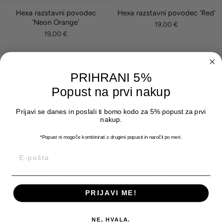
Hexa razstavni povodec
Hexa razstavni povodec 'Red'
'Neon Orange'
19,00 €
19,00 €
PRIHRANI 5%
Popust na prvi nakup
Prijavi se danes in poslali ti bomo kodo za 5% popust za prvi
nakup.
*Popust ni mogoče kombinirati z drugimi popusti
in naročil po meri.
E-POŠTA
Hexa razstavni povodec 'Mint'
Hexa razstavni povodec
'Cyan'
19,00 €
19,00 €
PRIJAVI ME!
NE, HVALA.