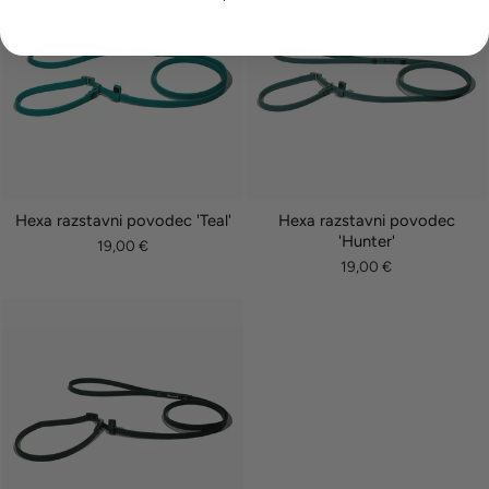
Hexa razstavni povodec 'Teal'
Hexa razstavni povodec
'Hunter'
19,00 €
19,00 €