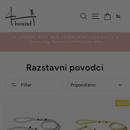
Preskoči
Ko
Iskalnik
Navigacija po
SL
✨ LASTNIKI PSOV NAM ZAUPAJO PO VSEM SVETU ✨
Evropa, Azija, Severna in Južna Amerika, Afrika
Pavza
Razstavni povodci
RAZVRSTI
Filter
NOVO