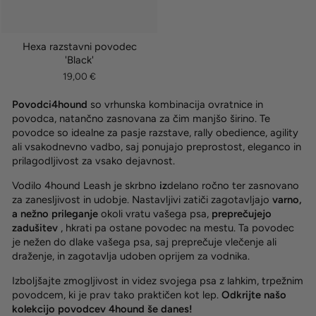
Hexa razstavni povodec
'Black'
19,00 €
Povodci4hound
so vrhunska kombinacija ovratnice in
povodca, natančno zasnovana za čim manjšo širino. Te
povodce so idealne za pasje razstave, rally obedience, agility
ali vsakodnevno vadbo, saj ponujajo preprostost, eleganco in
prilagodljivost za vsako dejavnost.
Vodilo 4hound Leash je skrbno
iz
delano ročno ter zasnovano
za zanesljivost in udobje. Nastavljivi zatiči zagotavljajo
varno,
a nežno prileganje
okoli vratu vašega psa,
preprečujejo
zadušitev
, hkrati pa ostane povodec na mestu. Ta povodec
je nežen do dlake vašega psa, saj preprečuje vlečenje ali
draženje, in zagotavlja udoben oprijem za vodnika.
Izboljšajte zmogljivost in videz svojega psa z lahkim, trpežnim
povodcem, ki je prav tako praktičen kot lep.
Odkrijte našo
kolekcijo povodcev 4hound še danes!