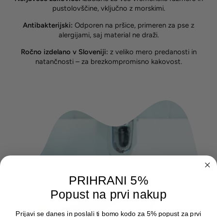
pustolovščine, vključno z morskimi.
Antibakterijski:
Odporen na pršice, primeren za pse z
alergijami, saj material ne draži.
Ročno izdelano v Sloveniji:
z veliko mero predanosti in
natančnosti – za brezkompromisno kakovost.
PRIHRANI 5%
Popust na prvi nakup
Prijavi se danes in poslali ti bomo kodo za 5% popust za prvi