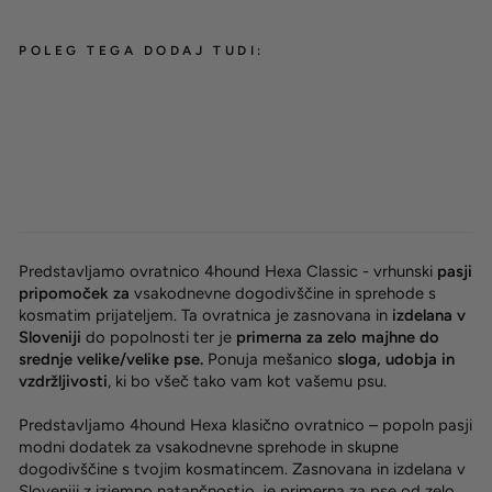
POLEG TEGA DODAJ TUDI:
Hexa klasična ovratnica 'Cyan'
od 18,00 €
Predstavljamo ovratnico 4hound Hexa Classic - vrhunski
pasji
pripomoček za
vsakodnevne dogodivščine in sprehode s
kosmatim prijateljem. Ta ovratnica je zasnovana in
izdelana v
Sloveniji
do popolnosti ter je
primerna za zelo majhne do
srednje velike/velike pse.
Ponuja mešanico
sloga, udobja in
vzdržljivosti
, ki bo všeč tako vam kot vašemu psu.
Predstavljamo 4hound Hexa klasično ovratnico – popoln pasji
modni dodatek za vsakodnevne sprehode in skupne
dogodivščine s tvojim kosmatincem. Zasnovana in izdelana v
Sloveniji z izjemno natančnostjo, je primerna za pse od zelo