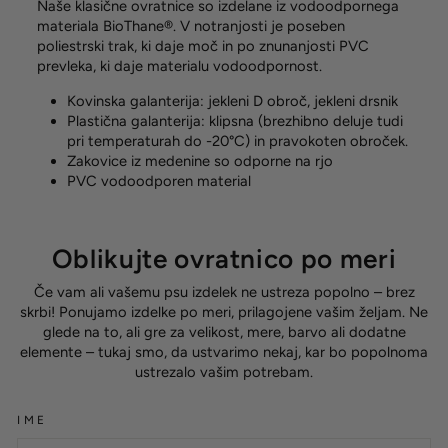
Naše klasične ovratnice so izdelane iz vodoodpornega
materiala BioThane®. V notranjosti je poseben
poliestrski trak, ki daje moč in po znunanjosti PVC
prevleka, ki daje materialu vodoodpornost.
Kovinska galanterija:
jekleni D obroč, jekleni drsnik
Plastična galanterija: klipsna (brezhibno deluje tudi
pri temperaturah do -20°C) in pravokoten obroček.
Zakovice iz medenine so odporne na rjo
PVC vodoodporen material
Oblikujte ovratnico po meri
Če vam ali vašemu psu izdelek ne ustreza popolno – brez
skrbi! Ponujamo izdelke po meri, prilagojene vašim željam. Ne
glede na to, ali gre za velikost, mere, barvo ali dodatne
elemente – tukaj smo, da ustvarimo nekaj, kar bo popolnoma
ustrezalo vašim potrebam.
IME