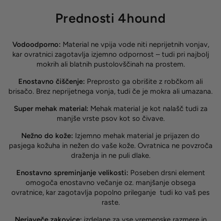
Prednosti 4hound
Vodoodporno:
Material ne vpija vode niti neprijetnih vonjav,
kar ovratnici zagotavlja izjemno odpornost – tudi pri najbolj
mokrih ali blatnih pustolovščinah na prostem.
Enostavno čiščenje:
Preprosto ga obrišite z robčkom ali
brisačo. Brez neprijetnega vonja, tudi če je mokra ali umazana.
Super mehak material:
Mehak material je kot nalašč tudi za
manjše vrste psov kot so čivave.
Nežno do kože:
Izjemno mehak material je prijazen do
pasjega kožuha in nežen do vaše kože. Ovratnica ne povzroča
draženja in ne puli dlake.
Enostavno spreminjanje velikosti:
Poseben drsni element
omogoča enostavno večanje oz. manjšanje obsega
ovratnice, kar zagotavlja popolno prileganje tudi ko vaš pes
raste.
Nerjaveče zakovice:
izdelane za vse vremenske razmere in