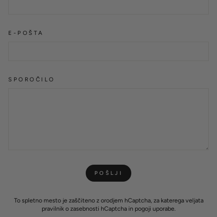
E-POŠTA
SPOROČILO
POŠLJI
POŠLJI
To spletno mesto je zaščiteno z orodjem hCaptcha, za katerega veljata
pravilnik o zasebnosti
hCaptcha in
pogoji uporabe
.