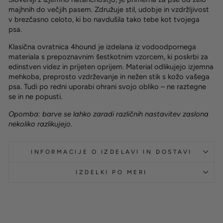
majhnih do večjih pasem. Združuje stil, udobje in vzdržljivost
v brezčasno celoto, ki bo navdušila tako tebe kot tvojega
psa.
Klasična ovratnica 4hound je izdelana iz vodoodpornega
materiala s prepoznavnim šestkotnim vzorcem, ki poskrbi za
edinstven videz in prijeten oprijem. Material odlikujejo izjemna
mehkoba, preprosto vzdrževanje in nežen stik s kožo vašega
psa. Tudi po redni uporabi ohrani svojo obliko – ne raztegne
se in ne popusti.
Opomba: barve se lahko zaradi različnih nastavitev zaslona
nekoliko razlikujejo.
INFORMACIJE O IZDELAVI IN DOSTAVI
IZDELKI PO MERI