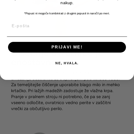
nakup.
*Popust ni mogoče kombinirati z drugimi popusti
in naročil po meri.
E-POŠTA
PRIJAVI ME!
Čiščenje ovratnice je
enostavno
NE, HVALA.
Čiščenje ovratnice je preprosto in hitro – večino
umazanije odstranite že s spiranjem pod tekočo vodo.
Za temeljitejše čiščenje uporabite blago milo in mehko
krtačko. Pri lažjih madežih zadostuje že vlažna krpa.
Pranje v pralnem stroju ni potrebno, če pa se zanj
vseeno odločite, ovratnico vedno perite v zaščitni
vrečki za občutljivo perilo.