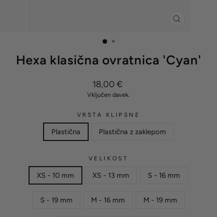
ZAPRI
(ESC)
Hexa klasična ovratnica 'Cyan'
Redna
18,00 €
cena
Vključen davek.
VRSTA KLIPSNE
Plastična
Plastična z zaklepom
VELIKOST
XS - 10 mm
XS - 13 mm
S - 16 mm
S - 19 mm
M - 16 mm
M - 19 mm