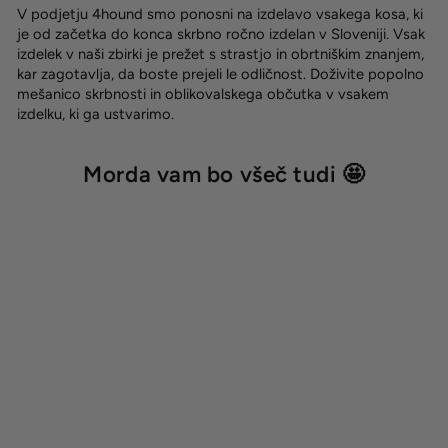
V podjetju 4hound smo ponosni na izdelavo vsakega kosa, ki
je od začetka do konca skrbno ročno izdelan v Sloveniji. Vsak
izdelek v naši zbirki je prežet s strastjo in obrtniškim znanjem,
kar zagotavlja, da boste prejeli le odličnost. Doživite popolno
mešanico skrbnosti in oblikovalskega občutka v vsakem
izdelku, ki ga ustvarimo.
Morda vam bo všeč tudi 🤩
Hexa klasična ovratnica
'Cyan'
od 18,00 €